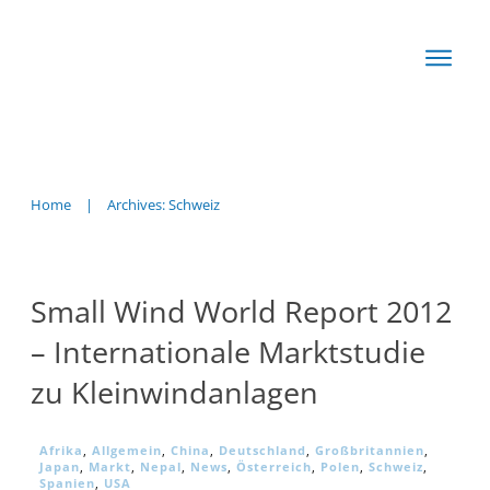
Start
Basis
Techn
Home
|
Archives: Schweiz
Rechn
News
Small Wind World Report 2012
Produkte
– Internationale Marktstudie
zu Kleinwindanlagen
Afrika
,
Allgemein
,
China
,
Deutschland
,
Großbritannien
,
Japan
,
Markt
,
Nepal
,
News
,
Österreich
,
Polen
,
Schweiz
,
Spanien
,
USA