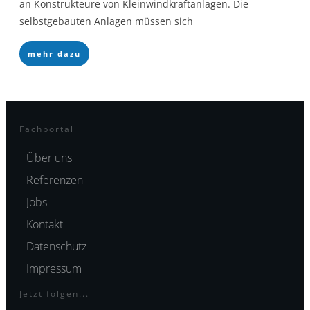
an Konstrukteure von Kleinwindkraftanlagen. Die
selbstgebauten Anlagen müssen sich
mehr dazu
Fachportal
Über uns
Referenzen
Jobs
Kontakt
Datenschutz
Impressum
Jetzt folgen...