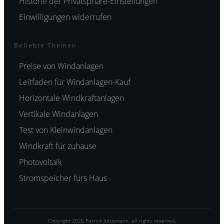
Historie der Privatsphäre-Einstellungen
Einwilligungen widerrufen
Beliebte Themen
Preise von Windanlagen
Leitfaden für Windanlagen-Kauf
Horizontale Windkraftanlagen
Vertikale Windanlagen
Test von Kleinwindanlagen
Windkraft für zuhause
Photovoltaik
Stromspeicher fürs Haus
Copyright
2026
Patrick Jüttemann
, all rights reserved.