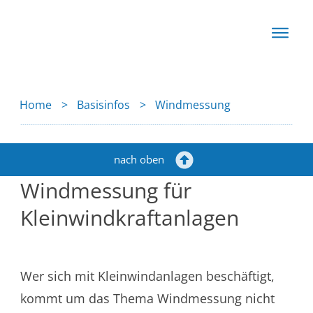
Start
Basis
Home
>
Basisinfos
>
Windmessung
Techn
Rechn
News
nach oben
Windmessung für
Produkte
Kleinwindkraftanlagen
Wer sich mit Kleinwindanlagen beschäftigt,
kommt um das Thema Windmessung nicht