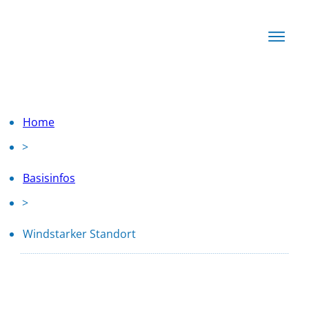
Start
Basis
Techn
Home
Rechn
>
News
Basisinfos
Produkte
>
Windstarker Standort
nach oben