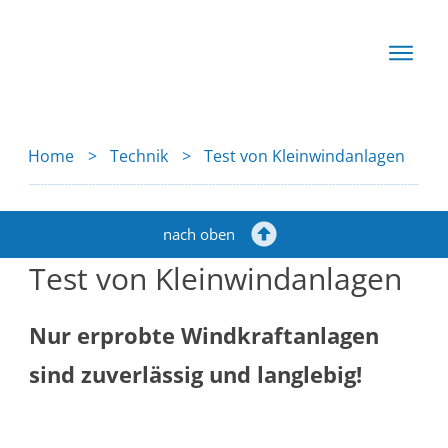
Start
Basis
Home
>
Technik
>
Test von Kleinwindanlagen
Techn
Rechn
News
nach oben
Test von Kleinwindanlagen
Produkte
Nur erprobte Windkraftanlagen
sind zuverlässig und langlebig!