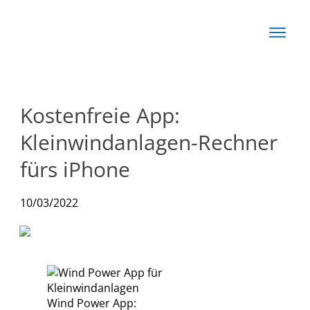
Start
Basis
Techn
Kostenfreie App:
Rechn
Kleinwindanlagen-Rechner
News
fürs iPhone
Produkte
10/03/2022
Wind Power App: