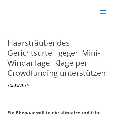
Start
Basis
Techn
Haarsträubendes
Rechn
Gerichtsurteil gegen Mini-
News
Windanlage: Klage per
Crowdfunding unterstützen
Produkte
25/09/2024
Ein Ehepaar will in die klimafreundliche