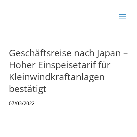
Start
Basis
Techn
Geschäftsreise nach Japan –
Rechn
Hoher Einspeisetarif für
News
Kleinwindkraftanlagen
bestätigt
Produkte
07/03/2022