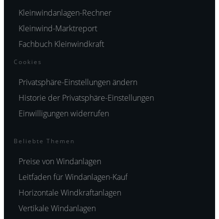
Kleinwindanlagen-Rechner
Kleinwind-Marktreport
Fachbuch Kleinwindkraft
Cookies
Privatsphäre-Einstellungen ändern
Historie der Privatsphäre-Einstellungen
Einwilligungen widerrufen
Beliebte Themen
Preise von Windanlagen
Leitfaden für Windanlagen-Kauf
Horizontale Windkraftanlagen
Vertikale Windanlagen