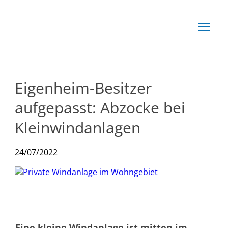
Start
Basis
Techn
Eigenheim-Besitzer
Rechn
aufgepasst: Abzocke bei
News
Kleinwindanlagen
Produkte
24/07/2022
Eine kleine Windanlage ist mitten im