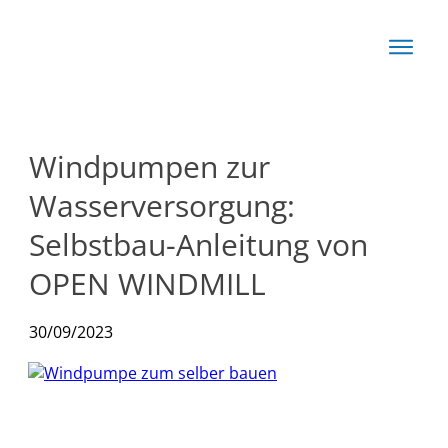
Start
Basis
Techn
Windpumpen zur
Rechn
Wasserversorgung:
News
Selbstbau-Anleitung von
OPEN WINDMILL
Produkte
30/09/2023