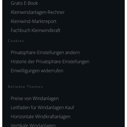
Gratis E-Book
Kleinwindanlagen-Rechner
Kleinwind-Marktreport
Fachbuch Kleinwindkraft
Cookies
Privatsphäre-Einstellungen ändern
Historie der Privatsphäre-Einstellungen
Einwilligungen widerrufen
Beliebte Themen
Preise von Windanlagen
Leitfaden für Windanlagen-Kauf
Horizontale Windkraftanlagen
Vertikale Windanlagen