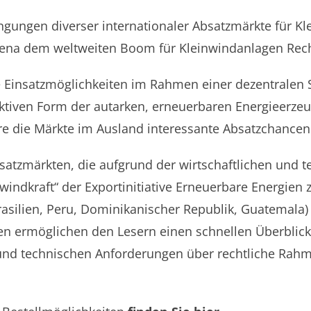
ngungen diverser internationaler Absatzmärkte für K
e Dena dem weltweiten Boom für Kleinwindanlagen Re
ge Einsatzmöglichkeiten im Rahmen einer dezentrale
ktiven Form der autarken, erneuerbaren Energieerzeug
e die Märkte im Ausland interessante Absatzchancen
satzmärkten, die aufgrund der wirtschaftlichen und t
nwindkraft“ der Exportinitiative Erneuerbare Energien
asilien, Peru, Dominikanischer Republik, Guatemala) ü
udien ermöglichen den Lesern einen schnellen Überbli
und technischen Anforderungen über rechtliche Rah