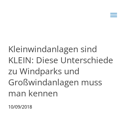
Start
Basis
Techn
Kleinwindanlagen sind
Rechn
KLEIN: Diese Unterschiede
News
zu Windparks und
Großwindanlagen muss
Produkte
man kennen
10/09/2018