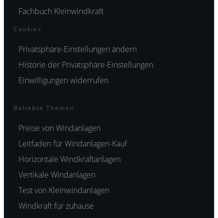
Fachbuch Kleinwindkraft
Cookies
Privatsphäre-Einstellungen ändern
Historie der Privatsphäre-Einstellungen
Einwilligungen widerrufen
Beliebte Themen
Preise von Windanlagen
Leitfaden für Windanlagen-Kauf
Horizontale Windkraftanlagen
Vertikale Windanlagen
Test von Kleinwindanlagen
Windkraft für zuhause