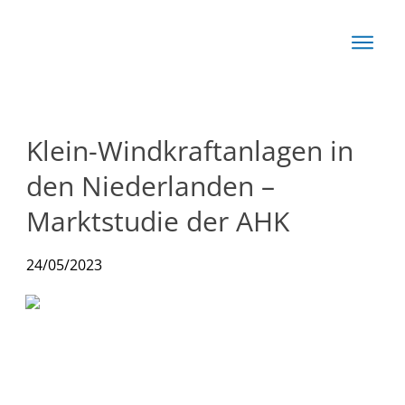
Start
Basis
Techn
Klein-Windkraftanlagen in
Rechn
den Niederlanden –
News
Marktstudie der AHK
Produkte
24/05/2023