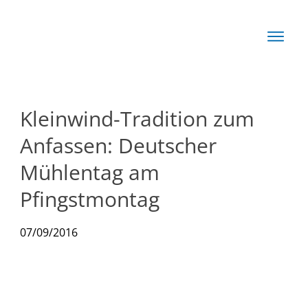
Start
Basis
Techn
Kleinwind-Tradition zum
Rechn
Anfassen: Deutscher
News
Mühlentag am
Pfingstmontag
Produkte
07/09/2016